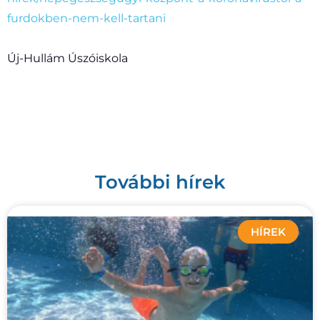
furdokben-nem-kell-tartani
Új-Hullám Úszóiskola
További hírek
HÍREK