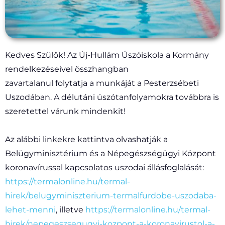
Kedves Szülők! Az Új-Hullám Úszóiskola a Kormány
rendelkezéseivel összhangban
zavartalanul folytatja a munkáját a Pesterzsébeti
Uszodában. A délutáni úszótanfolyamokra továbbra is
szeretettel várunk mindenkit!
Az alábbi linkekre kattintva olvashatják a
Belügyminisztérium és a Népegészségügyi Központ
koronavírussal kapcsolatos uszodai állásfoglalását:
https://termalonline.hu/termal-
hirek/belugyminiszterium-termalfurdobe-uszodaba-
lehet-menni
, illetve
https://termalonline.hu/termal-
hirek/nepegeszsegugyi-kozpont-a-koronavirustol-a-