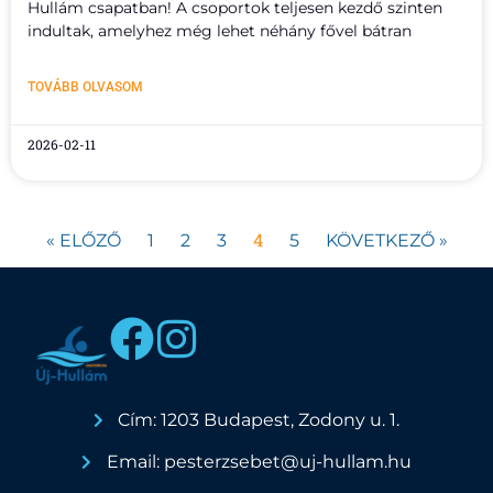
Hullám csapatban! A csoportok teljesen kezdő szinten
indultak, amelyhez még lehet néhány fővel bátran
TOVÁBB OLVASOM
2026-02-11
4
« ELŐZŐ
1
2
3
5
KÖVETKEZŐ »
Cím: 1203 Budapest, Zodony u. 1.
Email: pesterzsebet@uj-hullam.hu