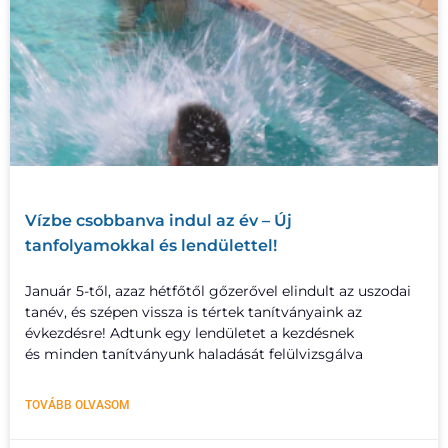
Vízbe csobbanva indul az év – Új
tanfolyamokkal és lendülettel!
Január 5-től, azaz hétfőtől gőzerővel elindult az uszodai
tanév, és szépen vissza is tértek tanítványaink az
évkezdésre! Adtunk egy lendületet a kezdésnek
és minden tanítványunk haladását felülvizsgálva
TOVÁBB OLVASOM