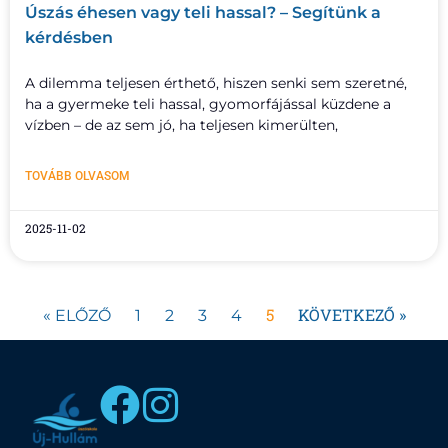
Úszás éhesen vagy teli hassal? – Segítünk a
kérdésben
A dilemma teljesen érthető, hiszen senki sem szeretné,
ha a gyermeke teli hassal, gyomorfájással küzdene a
vízben – de az sem jó, ha teljesen kimerülten,
TOVÁBB OLVASOM
2025-11-02
5
KÖVETKEZŐ »
« ELŐZŐ
1
2
3
4