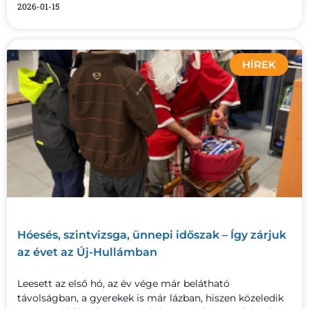
2026-01-15
HÍREK
Hóesés, szintvizsga, ünnepi időszak – Így zárjuk
az évet az Új-Hullámban
Leesett az első hó, az év vége már belátható
távolságban, a gyerekek is már lázban, hiszen közeledik