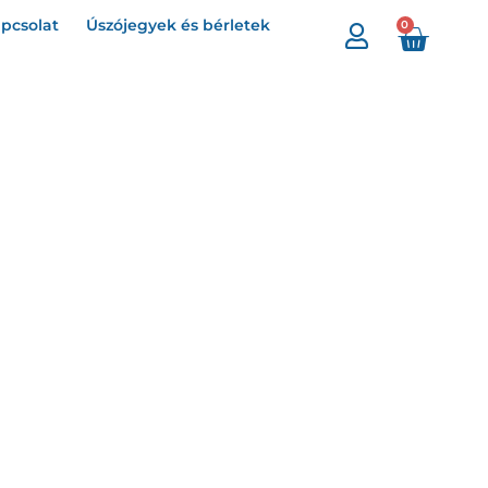
pcsolat
Úszójegyek és bérletek
0