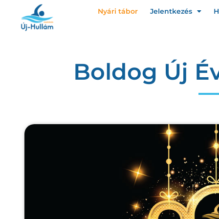
Nyári tábor
Jelentkezés
H
Boldog Új É