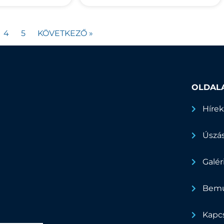
4
5
KÖVETKEZŐ »
OLDAL
Híre
Úszá
Galér
Bemu
Kapc