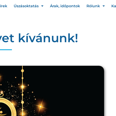
írek
Úszásoktatás
Árak, időpontok
Rólunk
Ka
vet kívánunk!