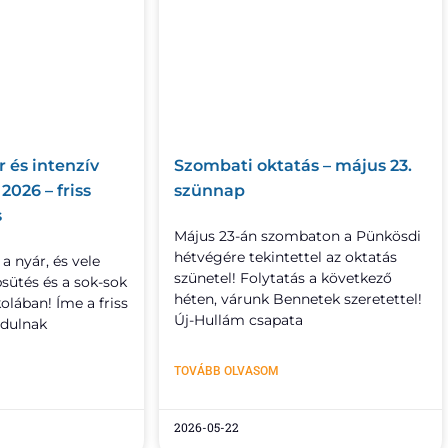
 és intenzív
Szombati oktatás – május 23.
026 – friss
szünnap
s
Május 23-án szombaton a Pünkösdi
hétvégére tekintettel az oktatás
 a nyár, és vele
szünetel! Folytatás a következő
psütés és a sok-sok
héten, várunk Bennetek szeretettel!
olában! Íme a friss
Új-Hullám csapata
ndulnak
TOVÁBB OLVASOM
2026-05-22