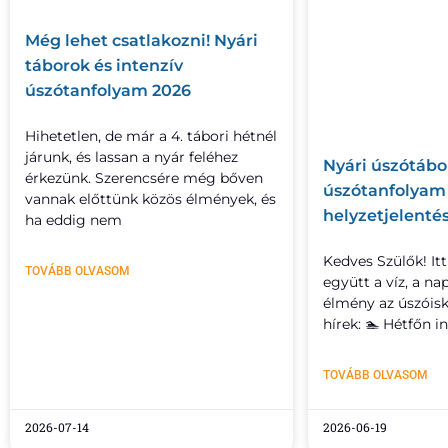
Még lehet csatlakozni! Nyári
táborok és intenzív
úszótanfolyam 2026
Hihetetlen, de már a 4. tábori hétnél
járunk, és lassan a nyár feléhez
Nyári úszótábor
érkezünk. Szerencsére még bőven
úszótanfolyam 2
vannak előttünk közös élmények, és
helyzetjelenté
ha eddig nem
Kedves Szülők! Itt
TOVÁBB OLVASOM
együtt a víz, a na
élmény az úszóisk
hírek: 🏊 Hétfőn i
TOVÁBB OLVASOM
2026-07-14
2026-06-19