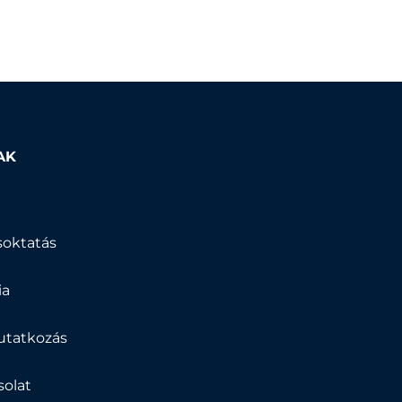
AK
k
soktatás
ia
tatkozás
solat