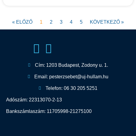
« ELŐZŐ
1
2
3
4
5
KÖVETKEZŐ »
Cím: 1203 Budapest, Zodony u. 1.
Email: pesterzsebet@uj-hullam.hu
Telefon: 06 30 205 5251
Adószám: 22313070-2-13
Bankszámlaszám: 11705998-21275100