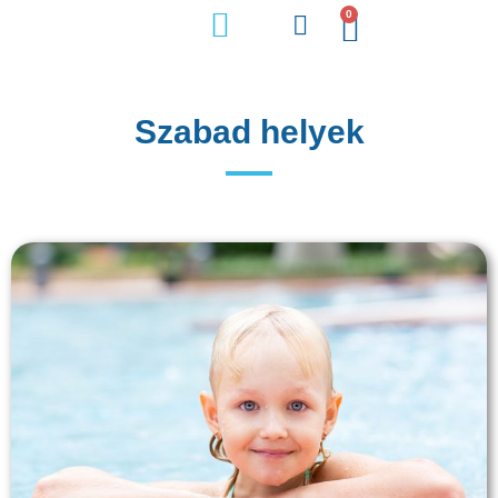
0
Úszójegyek és bérletek
Szabad helyek