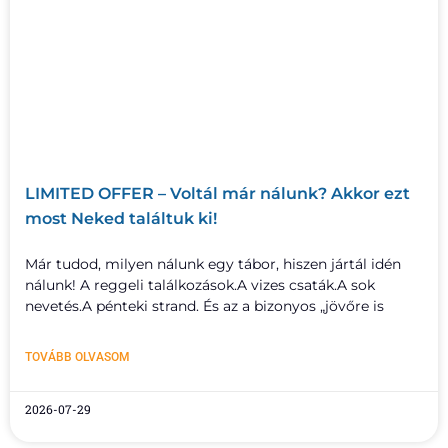
LIMITED OFFER – Voltál már nálunk? Akkor ezt
most Neked találtuk ki!
Már tudod, milyen nálunk egy tábor, hiszen jártál idén
nálunk! A reggeli találkozások.A vizes csaták.A sok
nevetés.A pénteki strand. És az a bizonyos „jövőre is
TOVÁBB OLVASOM
2026-07-29