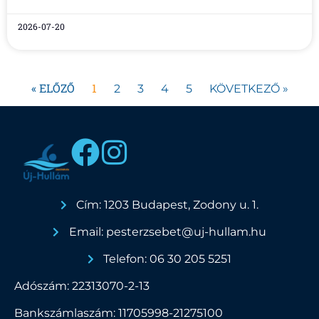
2026-07-20
« ELŐZŐ
1
2
3
4
5
KÖVETKEZŐ »
Cím: 1203 Budapest, Zodony u. 1.
Email: pesterzsebet@uj-hullam.hu
Telefon: 06 30 205 5251
Adószám: 22313070-2-13
Bankszámlaszám: 11705998-21275100