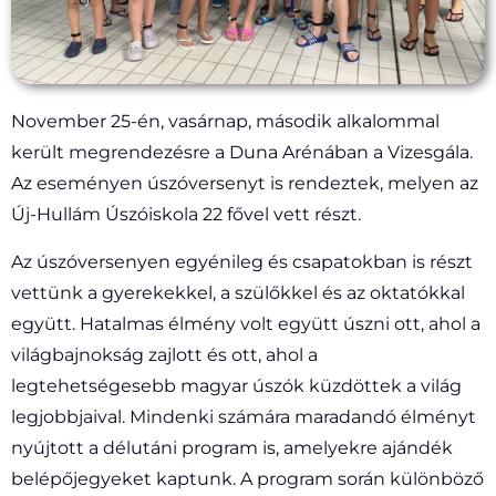
November 25-én, vasárnap, második alkalommal
került megrendezésre a Duna Arénában a Vizesgála.
Az eseményen úszóversenyt is
rendeztek, melyen az
Új-Hullám Úszóiskola 22 fővel vett részt.
Az úszóversenyen egyénileg és csapatokban is részt
vettünk a gyerekekkel, a szülőkkel és az oktatókkal
együtt. Hatalmas élmény volt együtt úszni ott, ahol a
világbajnokság zajlott és ott, ahol a
legtehetségesebb magyar úszók küzdöttek a világ
legjobbjaival. Mindenki számára maradandó élményt
nyújtott a délutáni program is, amelyekre ajándék
belépőjegyeket kaptunk. A program során különböző