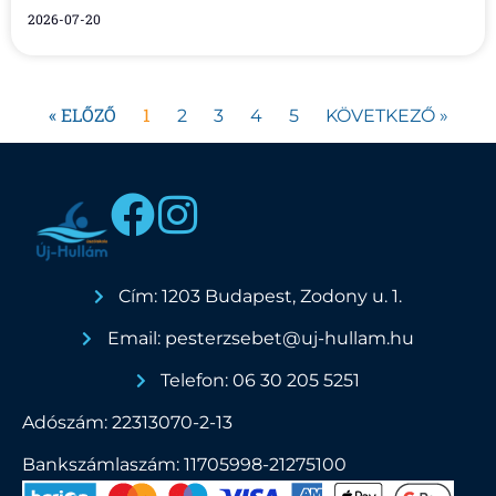
2026-07-20
« ELŐZŐ
1
2
3
4
5
KÖVETKEZŐ »
Cím: 1203 Budapest, Zodony u. 1.
Email: pesterzsebet@uj-hullam.hu
Telefon: 06 30 205 5251
Adószám: 22313070-2-13
Bankszámlaszám: 11705998-21275100