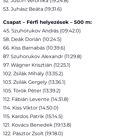
52. Justin Veronika (19:24.8)
53. Juhász Beáta (19:31.6)
Csapat – Férfi helyezések – 500 m:
45. Szuhorukov András (09:42.0)
58. Deák Dorián (10:24.5)
66. Kiss Barnabás (10:39.6)
87. Szuhorukov Alexandr (11:29.8)
97. Wágner Krisztián (12:25.1)
102. Zsilák Mihály (13:35.2)
103. Zsilák Gergely (13:36.1)
105. Török Péter (13:39.2)
112. Fábián Levente (14:31.8)
114. Kiss Viktor (14:50.0)
115. Kardos Patrik (15:14.5)
121. Kovács Benedek (19:13.8)
122. Pásztor Zsolt (19:18.0)