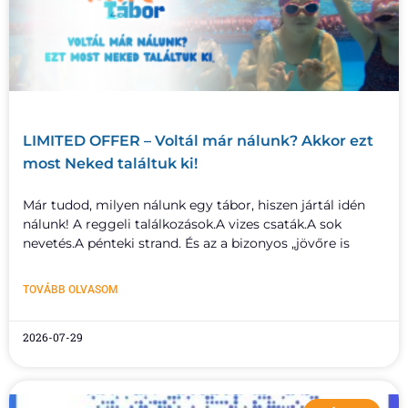
LIMITED OFFER – Voltál már nálunk? Akkor ezt
most Neked találtuk ki!
Már tudod, milyen nálunk egy tábor, hiszen jártál idén
nálunk! A reggeli találkozások.A vizes csaták.A sok
nevetés.A pénteki strand. És az a bizonyos „jövőre is
TOVÁBB OLVASOM
2026-07-29