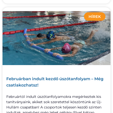
HÍREK
Februárban indult kezdő úszótanfolyam – Még
csatlakozhatsz!
Februártól indult úszótanfolyamokra megérkeztek kis
tanítványaink, akiket sok szeretettel köszöntünk az Új-
Hullám csapatban! A csoportok teljesen kezdő szinten
indultak, amelyhez még lehet néhány fővel bátran