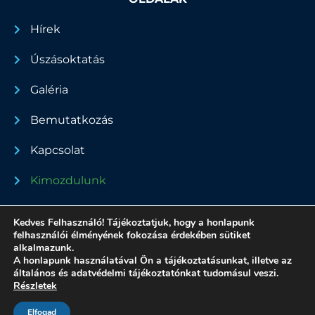
Hírek
Úszásoktatás
Galéria
Bemutatkozás
Kapcsolat
Kimozdulunk
Dokumentumok
Kedves Felhasználó! Tájékoztatjuk, hogy a honlapunk
felhasználói élményének fokozása érdekében sütiket
alkalmazunk.
A honlapunk használatával Ön a tájékoztatásunkat, illetve az
általános és adatvédelmi tájékoztatónkat tudomásul veszi.
Minden jog fenntartva - 2022
Részletek
Adatvédelmi nyilatkozat
Made by Zsoldos András
Elfogad