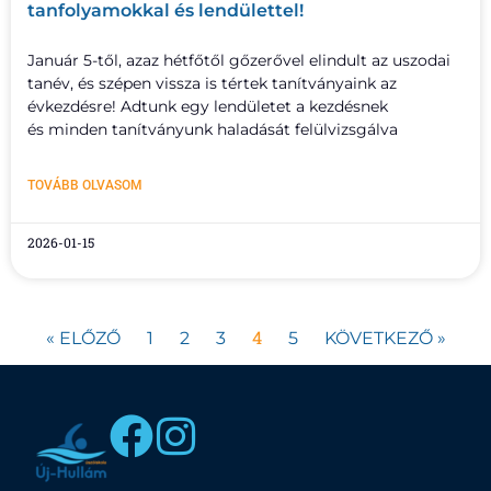
tanfolyamokkal és lendülettel!
Január 5-től, azaz hétfőtől gőzerővel elindult az uszodai
tanév, és szépen vissza is tértek tanítványaink az
évkezdésre! Adtunk egy lendületet a kezdésnek
és minden tanítványunk haladását felülvizsgálva
TOVÁBB OLVASOM
2026-01-15
4
« ELŐZŐ
1
2
3
5
KÖVETKEZŐ »