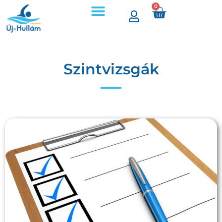
0
Szintvizsgák