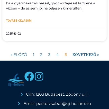
ha a gyermeke teli hassal, gyomorfájással küzdene a
vízben – de az sem jó, ha teljesen kimerülten,
TOVÁBB OLVASOM
2025-11-02
5
KÖVETKEZŐ »
« ELŐZŐ
1
2
3
4
Cím: 1203 Budapest, Zodony u. 1.
Email: pesterzsebet@uj-hullam.hu