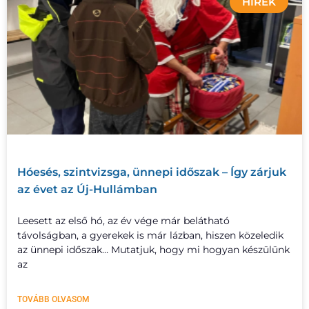
HÍREK
Hóesés, szintvizsga, ünnepi időszak – Így zárjuk
az évet az Új-Hullámban
Leesett az első hó, az év vége már belátható
távolságban, a gyerekek is már lázban, hiszen közeledik
az ünnepi időszak… Mutatjuk, hogy mi hogyan készülünk
az
TOVÁBB OLVASOM