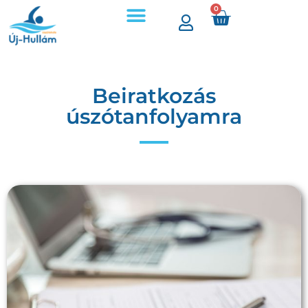
0
Beiratkozás
úszótanfolyamra