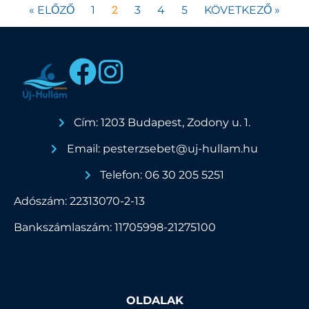
2
« ELŐZŐ
1
3
4
5
KÖVETKEZŐ »
Cím: 1203 Budapest, Zodony u. 1.
Email: pesterzsebet@uj-hullam.hu
Telefon: 06 30 205 5251
Adószám: 22313070-2-13
Bankszámlaszám: 11705998-21275100
OLDALAK