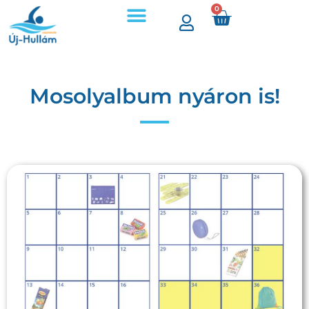
0
Árak, időpontok
Úszójegyek és bérletek
Mosolyalbum nyáron is!