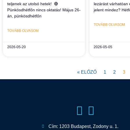
teljenek az utolsó hetek! 🔴
lezárást várhatóan e
Pünkösdhétfőn nincs oktatás! Május 26-
jelent mindez? Hétf
án, pünkösdhétfőn
TOVÁBB OLVASOM
TOVÁBB OLVASOM
2026-05-20
2026-05-05
« ELŐZŐ
1
2
3
Cím: 1203 Budapest, Zodony u. 1.