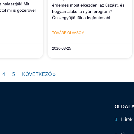
lhalasztják! Mit
érdemes most elkezdeni az úszást, és
őtől mi is gőzerővel
hogyan alakul a nyári program?
Összegyűjtöttük a legfontosabb
TOVÁBB OLVASOM
2026-03-25
4
5
KÖVETKEZŐ »
OLDAL
Hírek