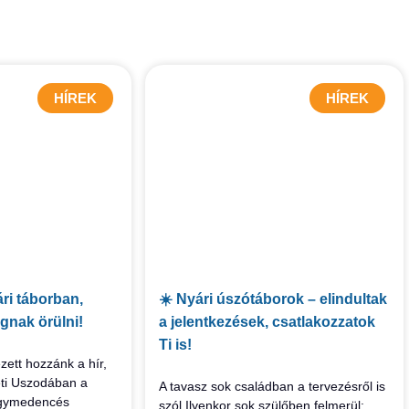
HÍREK
HÍREK
ri táborban,
☀️ Nyári úszótáborok – elindultak
gnak örülni!
a jelentkezések, csatlakozzatok
Ti is!
zett hozzánk a hír,
ti Uszodában a
A tavasz sok családban a tervezésről is
nagymedencés
szól.Ilyenkor sok szülőben felmerül: