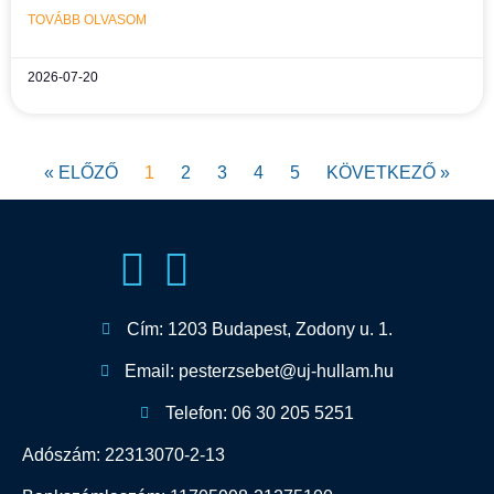
TOVÁBB OLVASOM
2026-07-20
« ELŐZŐ
1
2
3
4
5
KÖVETKEZŐ »
Cím: 1203 Budapest, Zodony u. 1.
Email: pesterzsebet@uj-hullam.hu
Telefon: 06 30 205 5251
Adószám: 22313070-2-13