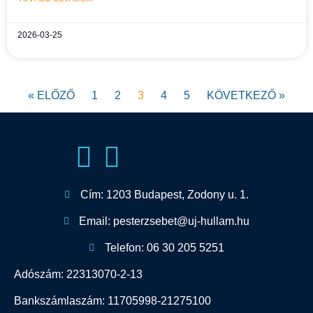
2026-03-25
« ELŐZŐ
1
2
3
4
5
KÖVETKEZŐ »
Cím: 1203 Budapest, Zodony u. 1.
Email: pesterzsebet@uj-hullam.hu
Telefon: 06 30 205 5251
Adószám: 22313070-2-13
Bankszámlaszám: 11705998-21275100