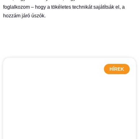
foglalkozom – hogy a tökéletes technikát sajátítsák el, a
hozzám járó úszók.
HÍREK