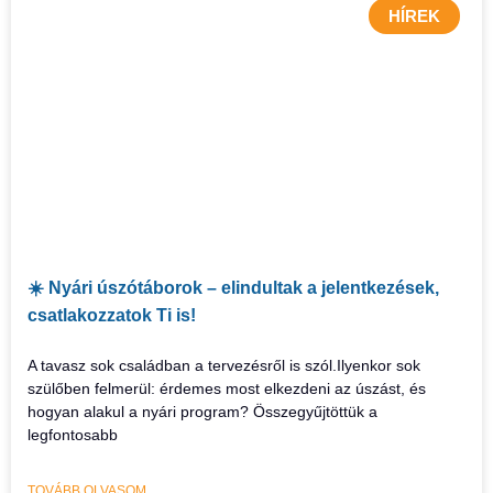
HÍREK
☀️ Nyári úszótáborok – elindultak a jelentkezések,
csatlakozzatok Ti is!
A tavasz sok családban a tervezésről is szól.Ilyenkor sok
szülőben felmerül: érdemes most elkezdeni az úszást, és
hogyan alakul a nyári program? Összegyűjtöttük a
legfontosabb
TOVÁBB OLVASOM