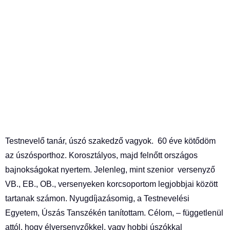
Testnevelő tanár, úszó szakedző vagyok. 60 éve kötődöm
az úszósporthoz. Korosztályos, majd felnőtt országos
bajnokságokat nyertem. Jelenleg, mint szenior versenyző
VB., EB., OB., versenyeken korcsoportom legjobbjai között
tartanak számon. Nyugdíjazásomig, a Testnevelési
Egyetem, Úszás Tanszékén tanítottam. Célom, – függetlenül
attól, hogy élversenyzőkkel, vagy hobbi úszókkal