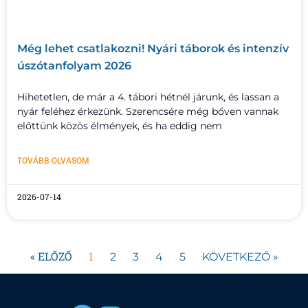
Még lehet csatlakozni! Nyári táborok és intenzív
úszótanfolyam 2026
Hihetetlen, de már a 4. tábori hétnél járunk, és lassan a
nyár feléhez érkezünk. Szerencsére még bőven vannak
előttünk közös élmények, és ha eddig nem
TOVÁBB OLVASOM
2026-07-14
« ELŐZŐ
1
2
3
4
5
KÖVETKEZŐ »