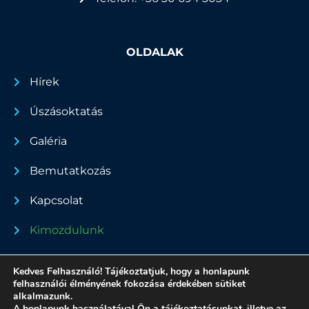
OLDALAK
Hírek
Úszásoktatás
Galéria
Bemutatkozás
Kapcsolat
Kimozdulunk
Dokumentumok
Kedves Felhasználó! Tájékoztatjuk, hogy a honlapunk
felhasználói élményének fokozása érdekében sütiket
alkalmazunk.
A honlapunk használatával Ön a tájékoztatásunkat, illetve az