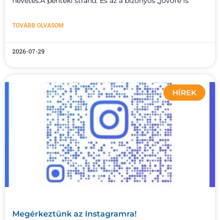
nevetés.A pénteki strand. És az a bizonyos „jövőre is
TOVÁBB OLVASOM
2026-07-29
HÍREK
Megérkeztünk az Instagramra!