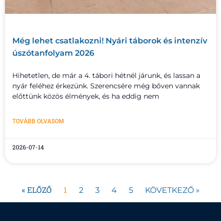
Még lehet csatlakozni! Nyári táborok és intenzív
úszótanfolyam 2026
Hihetetlen, de már a 4. tábori hétnél járunk, és lassan a
nyár feléhez érkezünk. Szerencsére még bőven vannak
előttünk közös élmények, és ha eddig nem
TOVÁBB OLVASOM
2026-07-14
« ELŐZŐ
1
2
3
4
5
KÖVETKEZŐ »