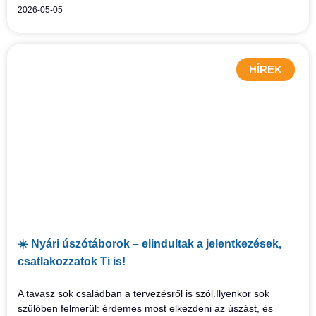
2026-05-05
HÍREK
☀️ Nyári úszótáborok – elindultak a jelentkezések,
csatlakozzatok Ti is!
A tavasz sok családban a tervezésről is szól.Ilyenkor sok
szülőben felmerül: érdemes most elkezdeni az úszást, és