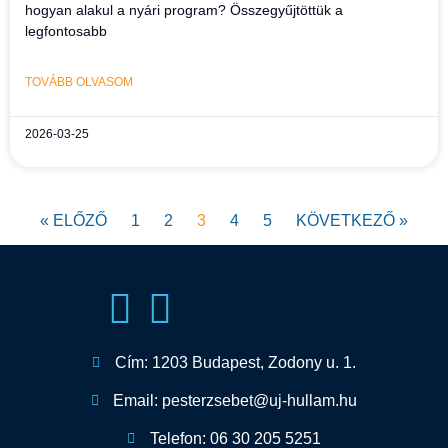
hogyan alakul a nyári program? Összegyűjtöttük a
legfontosabb
TOVÁBB OLVASOM
2026-03-25
« ELŐZŐ
1
2
3
4
5
KÖVETKEZŐ »
Cím: 1203 Budapest, Zodony u. 1.
Email: pesterzsebet@uj-hullam.hu
Telefon: 06 30 205 5251