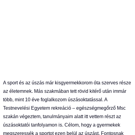
A sport és az úszás már kisgyermekkorom óta szerves része
az életemnek. Más szakmában tett rövid kitérő után immár
több, mint 10 éve foglalkozom úszásoktatással. A
Testnevelési Egyetem rekreáció – egészségmegőrző Msc
szakán végeztem, tanulmányaim alatt itt vettem részt az
úszásoktatói tanfolyamon is. Célom, hogy a gyermekek
megszeressék a sportot ezen belül az úszást. Fontosnak